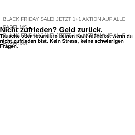
BLACK FRIDAY SALE!
JETZT 1+1 AKTION AUF ALLE
PARFUMS
Nicht zufrieden? Geld zurück.
BLACK FRIDAY SALE!
JETZT 1+1 AKTION AUF ALLE
Tausche oder returniere deinen Kauf mühelos, wenn du
nicht zufrieden bist. Kein Stress, keine schwierigen
PARFUMS
Fragen.