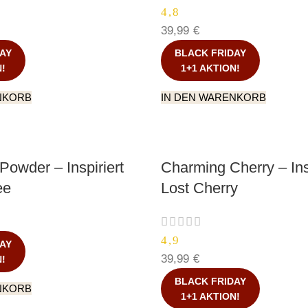
4,8
39,99
€
AY
BLACK FRIDAY
N!
1+1 AKTION!
NKORB
IN DEN WARENKORB
owder – Inspiriert
Charming Cherry – Ins
ee
Lost Cherry
4,9
AY
39,99
€
N!
BLACK FRIDAY
NKORB
1+1 AKTION!