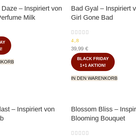
Daze – Inspiriert von
Bad Gyal – Inspiriert
erfume Milk
Girl Gone Bad
4,8
AY
39,99
€
N!
BLACK FRIDAY
NKORB
1+1 AKTION!
IN DEN WARENKORB
st – Inspiriert von
Blossom Bliss – Inspir
mb
Blooming Bouquet