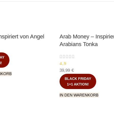
nspiriert von Angel
Arab Money – Inspirie
Arabians Tonka
AY
N!
4,9
39,99
€
NKORB
BLACK FRIDAY
1+1 AKTION!
IN DEN WARENKORB