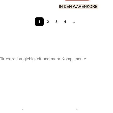
IN DEN WARENKORB
1
2
3
4
→
 Für extra Langlebigkeit und mehr Komplimente.