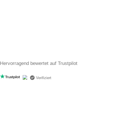
Datenschutzrichtlinie
Impressum
AGB
Kontakt
4,7
/5
Hervorragend bewertet auf Trustpilot
Verifiziert
Kundensupport: 08:00 bis 19:00 Uhr
Email:
info@thegreatperfumes.de
DEIN LIEBLINGSDUFT NICHT GEFUNDEN?
Bleibe auf dem Laufenden über exklusive