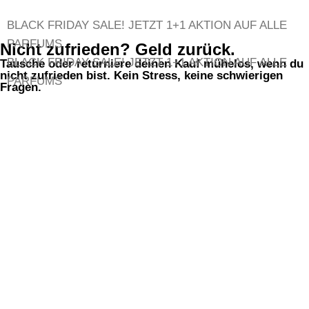
BLACK FRIDAY SALE!
JETZT 1+1 AKTION AUF ALLE
PARFUMS
Nicht zufrieden? Geld zurück.
BLACK FRIDAY SALE!
JETZT 1+1 AKTION AUF ALLE
Tausche oder returniere deinen Kauf mühelos, wenn du
nicht zufrieden bist. Kein Stress, keine schwierigen
PARFUMS
Fragen.