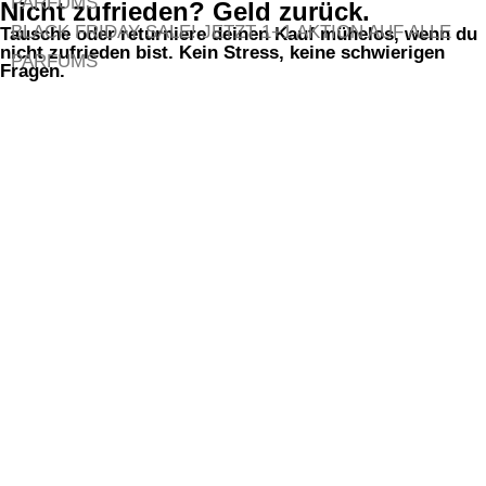
PARFUMS
Nicht zufrieden? Geld zurück.
BLACK FRIDAY SALE!
JETZT 1+1 AKTION AUF ALLE
Tausche oder returniere deinen Kauf mühelos, wenn du
nicht zufrieden bist. Kein Stress, keine schwierigen
PARFUMS
Fragen.