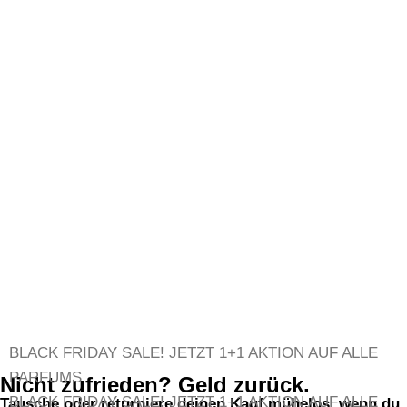
BLACK FRIDAY SALE!
JETZT 1+1 AKTION AUF ALLE
PARFUMS
Nicht zufrieden? Geld zurück.
BLACK FRIDAY SALE!
JETZT 1+1 AKTION AUF ALLE
Tausche oder returniere deinen Kauf mühelos, wenn du