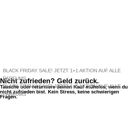
BLACK FRIDAY SALE!
JETZT 1+1 AKTION AUF ALLE
PARFUMS
Nicht zufrieden? Geld zurück.
BLACK FRIDAY SALE!
JETZT 1+1 AKTION AUF ALLE
Tausche oder returniere deinen Kauf mühelos, wenn du
nicht zufrieden bist. Kein Stress, keine schwierigen
PARFUMS
Fragen.