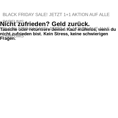
BLACK FRIDAY SALE!
JETZT 1+1 AKTION AUF ALLE
PARFUMS
Nicht zufrieden? Geld zurück.
BLACK FRIDAY SALE!
JETZT 1+1 AKTION AUF ALLE
Tausche oder returniere deinen Kauf mühelos, wenn du
nicht zufrieden bist. Kein Stress, keine schwierigen
PARFUMS
Fragen.