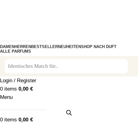
DAMEN
HERREN
BESTSELLER
NEUHEITEN
SHOP NACH DUFT
ALLE PARFUMS
Login / Register
0
items
0,00
€
Menu
0
items
0,00
€