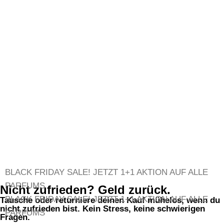
BLACK FRIDAY SALE!
JETZT 1+1 AKTION AUF ALLE
PARFUMS
Nicht zufrieden? Geld zurück.
BLACK FRIDAY SALE!
JETZT 1+1 AKTION AUF ALLE
Tausche oder returniere deinen Kauf mühelos, wenn du
nicht zufrieden bist. Kein Stress, keine schwierigen
PARFUMS
Fragen.