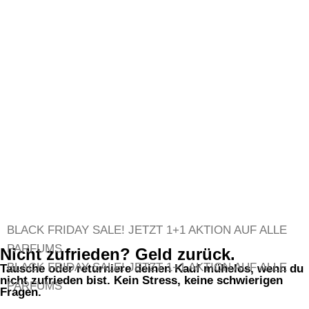
BLACK FRIDAY SALE!
JETZT 1+1 AKTION AUF ALLE
PARFUMS
Nicht zufrieden? Geld zurück.
BLACK FRIDAY SALE!
JETZT 1+1 AKTION AUF ALLE
Tausche oder returniere deinen Kauf mühelos, wenn du
nicht zufrieden bist. Kein Stress, keine schwierigen
PARFUMS
Fragen.