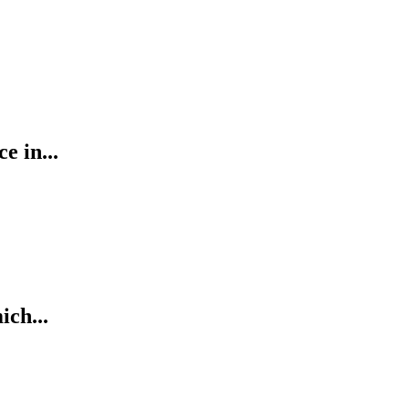
e in...
ich...