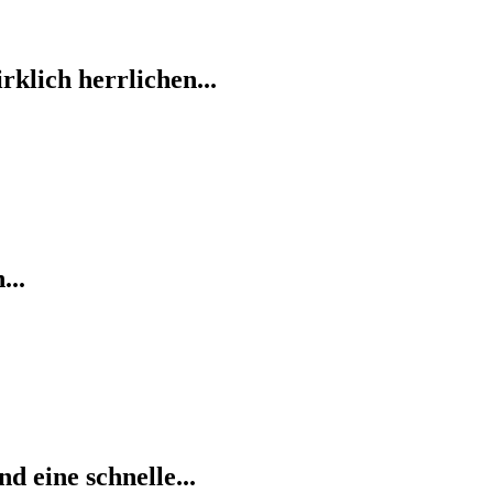
klich herrlichen...
...
d eine schnelle...