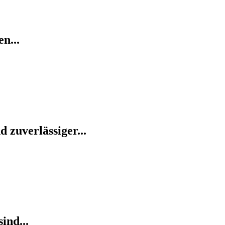
n...
 zuverlässiger...
ind...