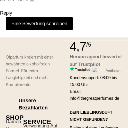
Reply
Eine Bewertung schreiben
Leave a Reply
4,7
/5
Your email address will not be published.
Required fields
Hervorragend bewertet
Ölparfum kreiert mit einer
are marked
*
bewährten alkoholfreien
auf Trustpilot
Formel. Für extra
Verifiziert
Comment
*
Langlebigkeit und mehr
Kundensupport: 08:00 bis
Komplimente.
19:00 Uhr
Email:
info@thegreatperfumes.de
Unsere
Bezahlarten
DEIN LIEBLINGSDUFT
SHOP
NICHT GEFUNDEN?
SERVICE
Damen
Verwendung Auf
Bleibe auf dem Laufenden