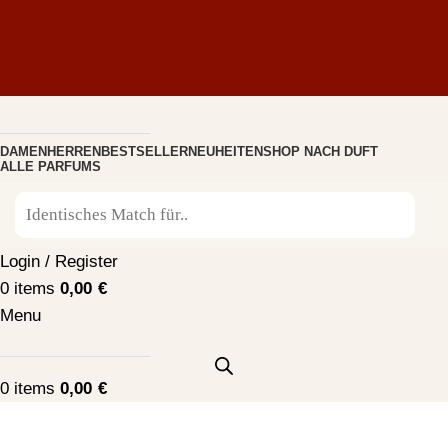
DAMEN
HERREN
BESTSELLER
NEUHEITEN
SHOP NACH DUFT
ALLE PARFUMS
Login / Register
0
items
0,00
€
Menu
0
items
0,00
€