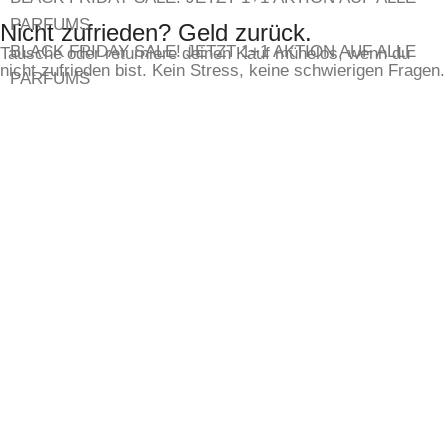
PARFUMS
Nicht zufrieden? Geld zurück.
BLACK FRIDAY SALE!
JETZT 1+1 AKTION AUF ALLE
Tausche oder returniere deinen Kauf mühelos, wenn du
nicht zufrieden bist. Kein Stress, keine schwierigen Fragen.
PARFUMS