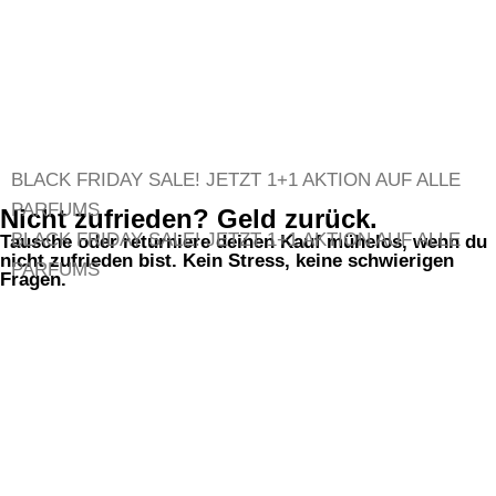
BLACK FRIDAY SALE!
JETZT 1+1 AKTION AUF ALLE
PARFUMS
Nicht zufrieden? Geld zurück.
BLACK FRIDAY SALE!
JETZT 1+1 AKTION AUF ALLE
Tausche oder returniere deinen Kauf mühelos, wenn du
nicht zufrieden bist. Kein Stress, keine schwierigen
PARFUMS
Fragen.